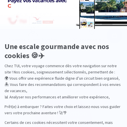
TUI, acteur du
Des hôtels choisis
tourisme durable
avec soin
Service client à votre
200 agences à votre
écoute
service
Les récompenses de TUI