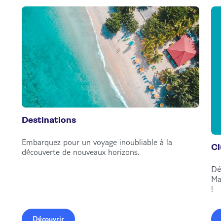
Destinations
Embarquez pour un voyage inoubliable à la
C
découverte de nouveaux horizons.
Dé
Ma
!
Découvrir