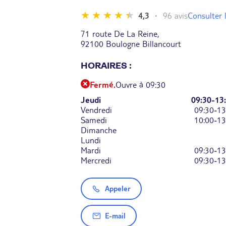
Consulter l
4,3
96 avis
71 route De La Reine,
92100 Boulogne Billancourt
HORAIRES :
Fermé.
Ouvre à 09:30
Jeudi
09:30-13
Vendredi
09:30-13
Samedi
10:00-13
Dimanche
Lundi
Mardi
09:30-13
Mercredi
09:30-13
Appeler
E-mail