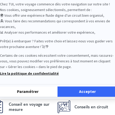
ts
r
leur
s
à
et
ont
ce
Conseil en voyage sur
Conseils en circuit
mesure