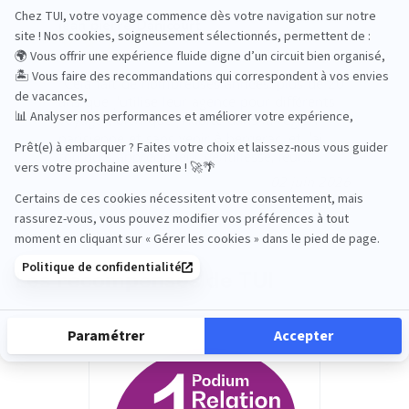
jean pierre Danicourt
Cela fait de nombreuses années, plus de 20
ans que j'utilise leur agence pour différents
voyages, bien que j'habite dans la région
parisienne et sans venir à bergerac, et j'ai
toujours apprécié leur gentillesse, leur
efficacité, leur rapidité pour nous trouver des
02 juin 2026
solutions qui répondent à mes souhaits. Je
suis très satisfait de leur travail et je
recommande cette agence de voyage.
Efficacité, gentillesse et rapidité d'action.
Les récompenses de TUI