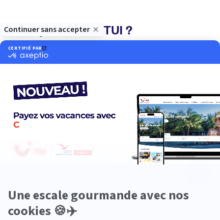
Pourquoi choisir TUI ?
TUI, acteur du
Des hôtels choisis
tourisme durable
avec soin
Service client à votre
200 agences à votre
écoute
service
Les avis de nos voyageurs