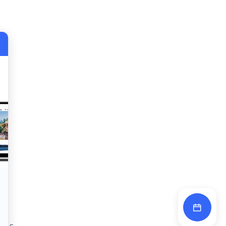
des
n