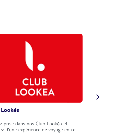
 Lookéa
Circuits Nouvell
z prise dans nos Club Lookéa et
Explorez le monde e
tez d'une expérience de voyage entre
circuits Nouvelles Fr