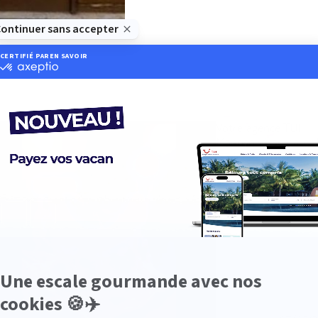
Votre agence TUI
Manosque, se pare 
couleurs d'Hallowee
👻🎃