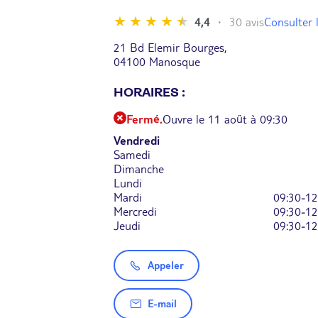
Consulter l
4,4
30 avis
21 Bd Elemir Bourges,
04100 Manosque
HORAIRES :
Fermé.
Ouvre le 11 août à 09:30
Vendredi
Samedi
Dimanche
Lundi
Mardi
09:30-12
Mercredi
09:30-12
Jeudi
09:30-12
Appeler
E-mail