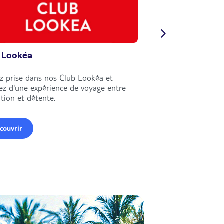
 Lookéa
Circuits Nouvell
z prise dans nos Club Lookéa et
Explorez le monde e
tez d'une expérience de voyage entre
circuits Nouvelles Fr
tion et détente.
couvrir
Découvrir