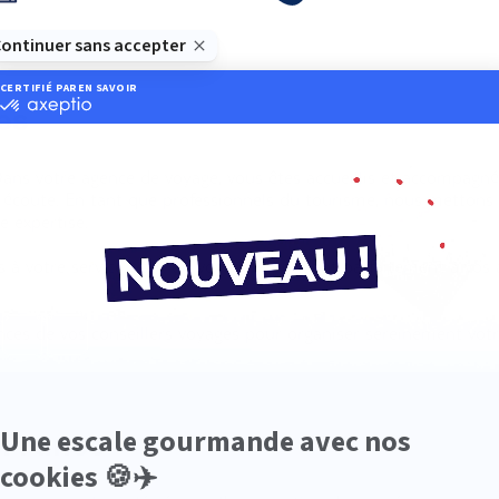
es
Dans votre agence de voyage, vous êtes accueillis et accompagn
e écoute. En tant que professionnels du tourisme, nous metton
e expertise.
is à votre service pour un voyage répondant parfaitement à vos 
ances de vos conseillers voyages pour organiser sereinement vot
 France