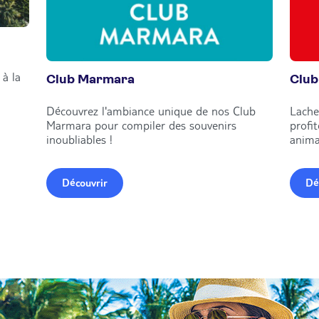
à la
Club Marmara
Club
Découvrez l'ambiance unique de nos Club
Lache
Marmara pour compiler des souvenirs
profi
inoubliables !
anima
Découvrir
Dé