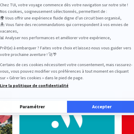
 un accueil privilégié pour l’organisation de vos séjours sur mes
e vos vacances soient uniques et ne ressemblent à aucunes aut
catégorie d’hôtel, départ de province, retour différé, transfert 
séjour…
e à toutes vos envies de vacances. Retrouvez dans votre agence
Frontières.
’experts pour la création de votre voyage de rêve !
oyages TUI France